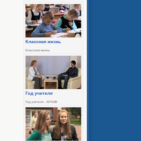
Классная жизнь
Классная жизнь
Год учителя
Год учителя . АРХИВ