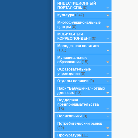
ИНВЕСТИЦИОННЫЙ
ПОРТАЛ СПб.
(0)
Культура
(347)
Многофункциональные
центры
(0)
МОБИЛЬНЫЙ
КОРРЕСПОНДЕНТ
(0)
Молодежная политика
(131)
Муниципальные
образования
(15)
Образовательные
учреждения
(0)
Отделы полиции
(0)
Парк "Бабушкина"- отдых
для всех
(13)
Поддержка
предпринимательства
(18)
Поликлиники
(0)
Потребительский рынок
(22)
Прокуратура
(11)