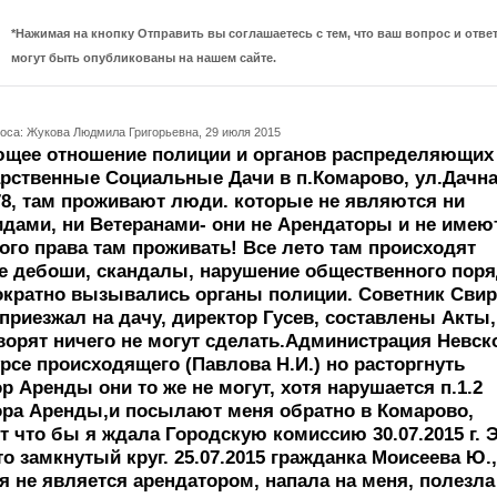
*Нажимая на кнопку Отправить вы соглашаетесь с тем, что ваш вопрос и ответ
могут быть опубликованы на нашем сайте.
оса: Жукова Людмила Григорьевна, 29 июля 2015
щее отношение полиции и органов распределяющих
рственные Социальные Дачи в п.Комарово, ул.Дачна
78, там проживают люди. которые не являются ни
дами, ни Ветеранами- они не Арендаторы и не имею
ого права там проживать! Все лето там происходят
 дебоши, скандалы, нарушение общественного поря
ократно вызывались органы полиции. Советник Сви
 приезжал на дачу, директор Гусев, составлены Акты,
ворят ничего не могут сделать.Администрация Невско
урсе происходящего (Павлова Н.И.) но расторгнуть
р Аренды они то же не могут, хотя нарушается п.1.2
ра Аренды,и посылают меня обратно в Комарово,
т что бы я ждала Городскую комиссию 30.07.2015 г. 
то замкнутый круг. 25.07.2015 гражданка Моисеева Ю.,
я не является арендатором, напала на меня, полезла