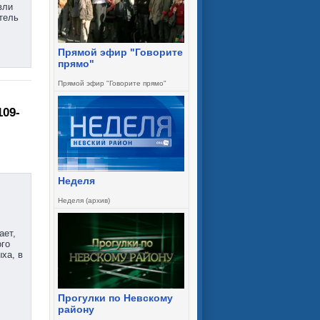
вли
тель
Прямой эфир "Говорите
прямо"
Прямой эфир "Говорите прямо"
109-
Неделя
Неделя (архив)
ает,
ого
ха, в
Прогулки по Невскому
району