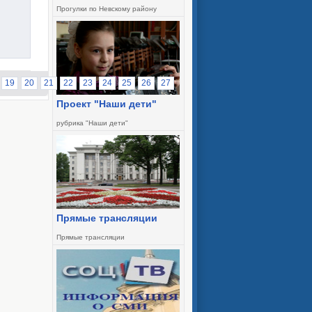
Прогулки по Невскому району
19
20
21
22
23
24
25
26
27
Проект "Наши дети"
рубрика "Наши дети"
Прямые трансляции
Прямые трансляции