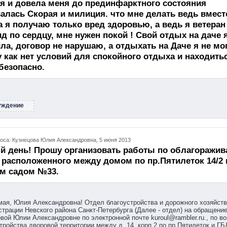
я и довела меня до прединфарктного состояния
лась Скорая и милиция. что мне делать ведь вмест
 я получаю только вред здоровью, а ведь я ветеран
д по сердцу, мне нужен покой ! Свой отдых на даче 
ла, договор не нарушаю, а отдыхать на Даче я не мо
 как нет условий для спокойного отдыха и находить
безопасно.
уждение
оса: Кузнецова Юлия Александровна, 5 июня 2013
й день! Прошу организовать работы по облагоражи
 расположенного между домом по пр.Пятилеток 14/2 
им садом №33.
ая, Юлия Александровна! Отдел благоустройства и дорожного хозяйст
трации Невского района Санкт-Петербурга (Далее - отдел) на обращени
вой Юлии Александровне по электронной почте kuroul@rambler.ru., по в
тройства дворовой территории между д. 14, корп.2 по пр.Пятилеток и Г