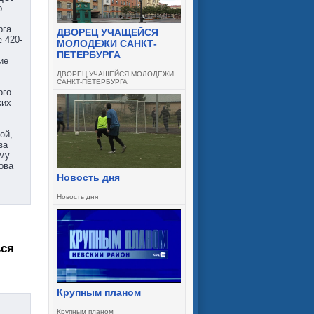
о
рга
ДВОРЕЦ УЧАЩЕЙСЯ
 420-
МОЛОДЕЖИ САНКТ-
ПЕТЕРБУРГА
ие
ДВОРЕЦ УЧАЩЕЙСЯ МОЛОДЕЖИ
САНКТ-ПЕТЕРБУРГА
ого
ких
ой,
за
ому
ова
Новость дня
Новость дня
ься
Крупным планом
Крупным планом