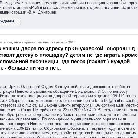
Рыбацкое» и оказания помощи в ликвидации несанкционированной торго
итории станции «Рыбацкое» силами линейных отделов полиции. Замести
дминистрации -В.А. Дмитриев
уждение
оса: богданова ирина олеговна , 27 апреля 2013
в нашем дворе по адресу пр Обуховской -обороны д 
ставят детскую площадку? детям не где играть кроме
сломанной песочницы, где песок (пахнет ) нуждой
к - больше ни чего нет..
ая, Ирина Олеговна! Отдел благоустройства и дорожного хозяйства
трации Невского района на обращение Богдановой И.О. по вопросу
йства детской площадки на дворовой территории у домов 109-119 по пр.
кой Обороны, поступившее по электронной почте k.i.o-86@mail.ru сообщ
оответствии с п.2 ст. 10 Закона Санкт-Петербурга «Об организации местн
авления в Санкт-Петербурге» от 23.09.2009 № 420-79, создание зон отды
ле обустройство, содержание и уборка территорий находится в ведении
пальных образований. По сообщению муниципального образования
ального округа Невская застава, на территории которого расположены
ые дома 109-119 по пр. Обуховской Обороны, в текущем году, в связи с
аточным финансированием, обустройство детской площадки по данному
не предусмотрено. Указанный адрес будет включен в проект адресной