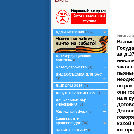
района
Администрация
(784)
Автор вопр
Выпию
Госуда
ая д.3
Антикоррупционная
инвали
политика
(0)
законн
Благоустройство
(0)
пьяные
ВИДЕОСЪЕМКА ДЛЯ ВАС
неодн
(0)
не раз
ВЫБОРЫ 2016
(0)
они го
Депутаты ЗАКСа СПб
(0)
на в к
Дошкольные обр.
Догово
учреждения
(0)
Догово
Жилищная сфера
(6)
говоря
Законность и
какой 
правопорядок
(36)
котора
ЗАПИСЬ К ВРАЧУ
(0)