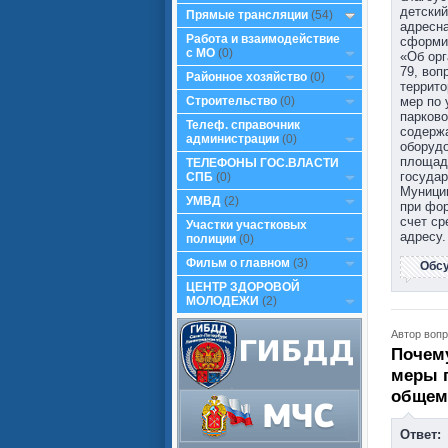
детский
Прямые трансляции
(54)
адресна
Работа и взаимодействие
сформир
с МО
(0)
«Об орг
79, воп
Районное хозяйство
(0)
террито
мер по 
Строительство
(0)
парково
Телеф. справочник
содержа
администрации
(0)
оборудо
площад
ТЕЛЕФОНЫ ГОС.ВЛАСТИ
государ
СПБ
(0)
Муници
УМВД
(2)
при фор
счет ср
Участки участковых
адресу.
полиции
(0)
Фильм о главном
(3)
Обс
ЦЕНТР ЗДОРОВОЙ
МОЛОДЕЖИ
(2)
Автор вопр
Почему
меры п
общем
Ответ: