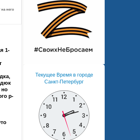
 на него
я 1-
т
Текущее Время в городе
дка,
Санкт-Петербург
рдюк
 но
го р-
Это