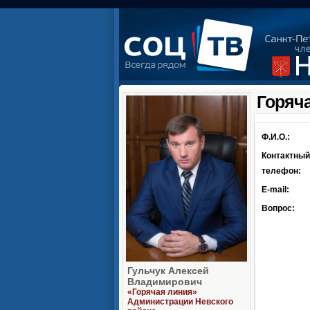
Горяч
Ф.И.О.:
Контактный
телефон:
E-mail:
Вопрос:
Гульчук Алексей
Владимирович
«Горячая линия»
Администрации Невского