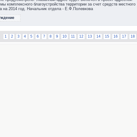
мы комплексного благоустройства территории за счет средств местного
 на 2014 год. Начальник отдела - Е.Ф.Полевкова
уждение
1
2
3
4
5
6
7
8
9
10
11
12
13
14
15
16
17
18