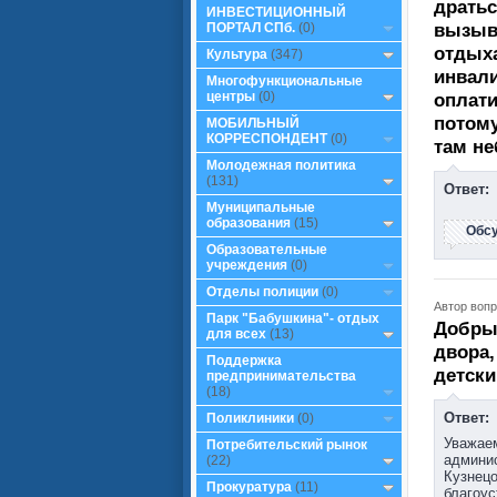
дратьс
ИНВЕСТИЦИОННЫЙ
вызыва
ПОРТАЛ СПб.
(0)
отдыха
Культура
(347)
инвали
Многофункциональные
центры
(0)
оплати
потому
МОБИЛЬНЫЙ
КОРРЕСПОНДЕНТ
(0)
там не
Молодежная политика
(131)
Ответ:
Муниципальные
образования
(15)
Обс
Образовательные
учреждения
(0)
Отделы полиции
(0)
Автор вопр
Парк "Бабушкина"- отдых
Добры
для всех
(13)
двора,
Поддержка
детск
предпринимательства
(18)
Ответ:
Поликлиники
(0)
Уважаем
Потребительский рынок
админис
(22)
Кузнецо
Прокуратура
(11)
благоус