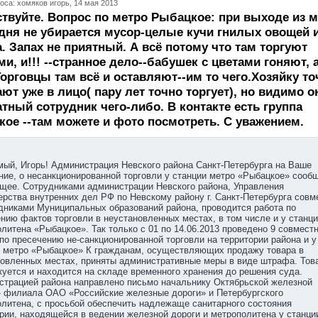
оса: хомяков игорь, 14 мая 2013
твуйте. Вопрос по метро Рыбацкое: при выходе из 
 дня не убирается мусор-целые кучи гнилых овощей 
. Запах не приятный. А всё потому что там торгуют
и, и!!! --странное дело--бабушек с цветами гоняют, а
Торговцы там всё и оставляют--им то чего.Хозяйку то
ают уже в лицо( пару лет точно торгует), но видимо о
тный сотрудник чего-либо. В контакте есть группа
ое --там можете и фото посмотреть. С уважением.
ый, Игорь! Администрация Невского района Санкт-Петербурга на Ваше
ие, о несанкционированной торговли у станции метро «Рыбацкое» сооб
щее. Сотрудниками администрации Невского района, Управления
рства внутренних дел РФ по Невскому району г. Санкт-Петербурга совм
дниками Муниципальных образований района, проводится работа по
нию фактов торговли в неустановленных местах, в том числе и у станц
литена «Рыбацкое». Так только с 01 по 14.06.2013 проведено 9 совмест
по пресечению не-санкционированной торговли на территории района и у
и метро «Рыбацкое» К гражданам, осуществляющих продажу товара в
овленных местах, приняты административные меры в виде штрафа. Тов
уется и находится на складе временного хранения до решения суда.
страцией района направлено письмо начальнику Октябрьской железной
- филиала ОАО «Российские железные дороги» и Петербургского
литена, с просьбой обеспечить надлежаще санитарного состояния
рии, находящейся в ведении железной дороги и метрополитена у станци