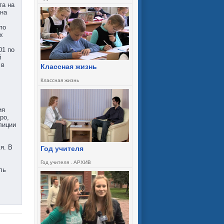
га на
 на
по
х
01 по
й
 в
Классная жизнь
Классная жизнь
ия
ро,
лиции
я. В
Год учителя
Год учителя . АРХИВ
ль