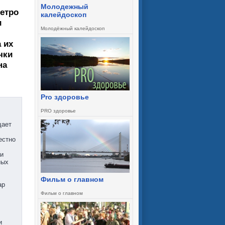
Молодежный
метро
калейдоскоп
и
Молодёжный калейдоскоп
 их
чки
на
Pro здоровье
PRO здоровье
щает
естно
ии
ных
Фильм о главном
ар
Фильм о главном
и