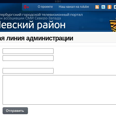

О проекте
Наш канал на rutube
ая линия администрации