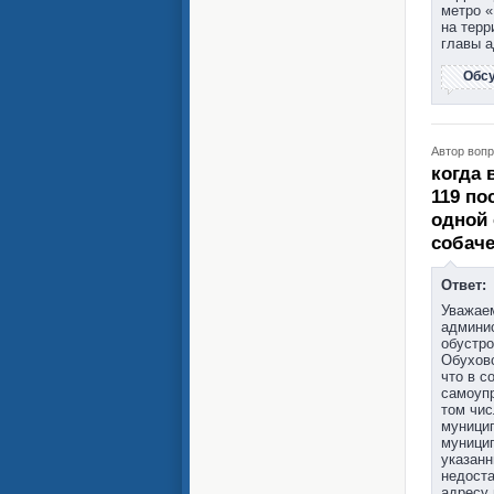
метро «
на терр
главы а
Обс
Автор вопр
когда 
119 по
одной 
собаче
Ответ:
Уважаем
админис
обустро
Обуховс
что в с
самоупр
том чис
муници
муницип
указанн
недост
адресу 