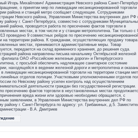
ый Игорь Михайлович! Администрация Невского района Санкт-Петербур
ращение, о принятии мер по ликвидации несанкционированной торговли
рии района и станций метро сообщает следующее. Сотрудниками
трации Невского района, Управления Министерства внутренних дел РФ 
у району г. Санкт-Петербурга, совместно с сотрудниками Муниципальны
аний района, проводится работа по пресечению фактов торговли в
овленных местах, в том числе и у станции метрополитена. Так только с 
013 проведено 9 совместных рейдов по пресечению несанкционированно
и на территории района. К гражданам, осуществляющих продажу товара
новленных местах, принимаются административные меры. Товар
уется, передается на склад временного хранения, до решения суда.
страцией района направлены письма начальнику Октябрьской железной
- филиала ОАО «Российские железные дороги» и Петербургского
литена, с просьбой обеспечить надлежащее санитарное состояние
рии, находящейся в ведении железной дороги и метрополитена и оказан
в ликвидации несанкционированной торговли на территории станции мет
 линейных отделов полиции. Участковыми уполномоченными отделов по
оссии по Невскому району усилен контроль над осуществлением
нимательской деятельности граждан без государственной регистрации.
по пресечению фактов торговли в неустановленных местах продолжаетс
причинения вреда жизни или здоровью необходимо обращается, с
ным заявлением, в Управления Министерства внутренних дел РФ по
у району г. Санкт-Петербурга по адресу: ул. Грибакиных, д.5. Заместите
дминистрации - В.А. Дмитриев
уждение