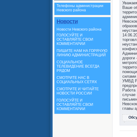
Уважаем
Телефоны администрации
Ваше об
Невского района
террито
админис
Новости
Невском
образов
Новости Невского района
неустан
14.06.2
ГОЛОСУЙТЕ И
торговл
ОСТАВЛЯЙТЕ СВОИ
КОММЕНТАРИИ
неуста
конфиск
ПИШИТЕ НАМ НА ГОРЯЧУЮ
Админи
ЛИНИЮ АДМИНИСТРАЦИЙ
дороги 
СОЦИАЛЬНОЕ
метропо
ТЕЛЕВИДЕНИЕ ВСЕГДА
террито
РЯДОМ
помощи 
силами
СМОТРИТЕ НАС В
УМВД Р
СОЦИАЛЬНЫХ СЕТЯХ
предпри
СМОТРИТЕ И ЧИТАЙТЕ
Работа 
НОВОСТИ РОССИИ
случае 
письмен
ГОЛОСУЙТЕ И
Невском
ОСТАВЛЯЙТЕ СВОИ
главы а
КОММЕНТАРИИ
Обс