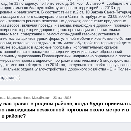
 сад № 33 по адресу: пр.Пятилеток, д. 14, корп.З, литер А, сообщает, чт
я программа по благоустройству дворовых территорий на 2013 год
ована и реализуется. В соответствии с п.2 ст. 10 Закона Санкт-Петербу
анизации местного самоуправления в Санкт-Петербурге» от 23.09.2009 №
росы текущего ремонта пешеходных дорожек; озеленение придомовых
рий дворов, включая проезды и въезды, пешеходные дорожки; проведен
уширению территории дворов в целях организации дополнительных
чных мест; содержание и ремонт ограждений газонов; установка и
ние малых архитектурных форм, уличной мебели и хозяйственно-бытов
вания; создание зон отдыха, в том числе обустройство территорий детс
ок, не вошедших в адресные программы исполнительных органов
ственной власти, находится в ведении муниципальных образований.
пальному образованию Правобережный, направлено обращение с просьб
мировании проекта адресной программы комплексного благоустройства 
едств местного бюджета на 2014 год, предусмотреть работы по указанн
 Начальник отдела благоустройства и дорожного хозяйства - Е.Ф.Полевк
уждение
оса: Медников Игорь Михайлович , 23 мая 2013
 нас травят в родном районе, когда будут принимат
о ликвидации незаконной торговли около метро и в
 в районе?