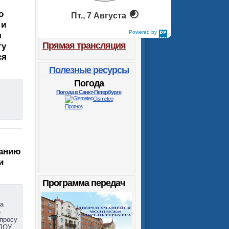
о
Пт., 7 Августа
 и
Powered by
я
DaysPedia.com
Прямая трансляция
гу
ся
Полезные ресурсы
Погода
Погода в Санкт-Петербурге
Gismeteo
Прогноз
ванию
и
Программа передач
ва
е
опросу
БДОУ