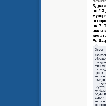
Автор вопр
Здравс
по 2-3
мусора
овощам
нет?! 
все зн
внешта
Рыбацк
Ответ:
Уважаем
обращен
следую
Министе
с сотру
пресече
метропо
рейдов 
станци
неустан
конфиск
Админи
дороги 
метропо
террито