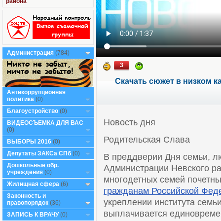
района
Администрация
(784)
3
Скачать сюжет в низком к
Антикоррупционная
политика
(0)
Благоустройство
(0)
Новость дня
ВИДЕОСЪЕМКА ДЛЯ ВАС
(0)
Родительская Слава
ВЫБОРЫ 2016
(0)
Депутаты ЗАКСа СПб
(0)
В преддверии Дня семьи, л
Дошкольные обр.
Администрации Невского р
учреждения
(0)
многодетных семей почетны
Жилищная сфера
(6)
гражданам Российской Фед
Законность и
укреплении института семь
правопорядок
(36)
выплачивается единовремен
ЗАПИСЬ К ВРАЧУ
(0)