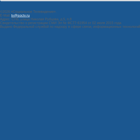
©2026 «Социальное Телевидение».
E-Mail:
tv@soctv.ru
Адрес: СПб, улица Николая Рубцова, д.5, п.8
Свидетельство о регистрации СМИ Эл № ФС77-61954 от 02 июля 2015 года
Выдано Федеральной службой по надзору в сфере связи, информационных технологи