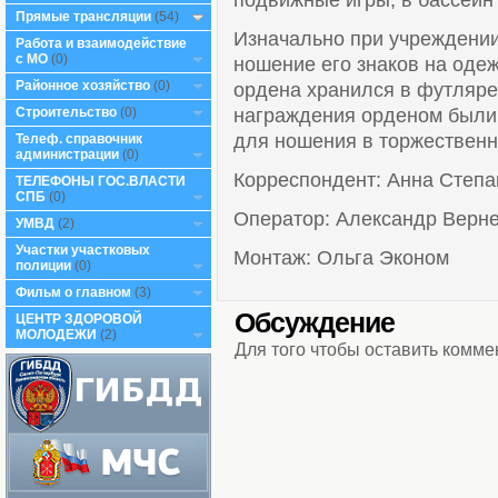
подвижные игры, в бассейн
Прямые трансляции
(54)
Изначально при учреждении
Работа и взаимодействие
с МО
(0)
ношение его знаков на оде
Районное хозяйство
(0)
ордена хранился в футляре
награждения орденом были
Строительство
(0)
для ношения в торжественн
Телеф. справочник
администрации
(0)
Корреспондент: Анна Степа
ТЕЛЕФОНЫ ГОС.ВЛАСТИ
СПБ
(0)
Оператор: Александр Верн
УМВД
(2)
Участки участковых
Монтаж: Ольга Эконом
полиции
(0)
Фильм о главном
(3)
Обсуждение
ЦЕНТР ЗДОРОВОЙ
МОЛОДЕЖИ
(2)
Для того чтобы оставить комм