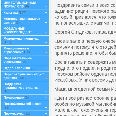
ИНВЕСТИЦИОННЫЙ
Поздравить семьи и всех с
ПОРТАЛ СПб.
(0)
администрации Невского ра
Культура
(347)
который признался, что тож
Многофункциональные
не понаслышке, с какими п
центры
(0)
МОБИЛЬНЫЙ
Сергей Ситдиков, глава ад
КОРРЕСПОНДЕНТ
(0)
Молодежная политика
«Все в зале в первую очер
(131)
семьями потому, что это де
Муниципальные
образования
(15)
принять решение, чтобы бы
Образовательные
Воспитывать и содержать м
учреждения
(0)
трудно, это подвиг, и родит
Отделы полиции
(0)
Невском районе ордена полу
Парк "Бабушкина"- отдых
для всех
(13)
ИсакОвых. У них восемь дет
Поддержка
предпринимательства
Мама многодетной семьи И
(18)
«Дети все разносторонне ра
Поликлиники
(0)
особенно музыкой мы любим
Потребительский рынок
(22)
маленькие тоже очень инте
Прокуратура
(11)